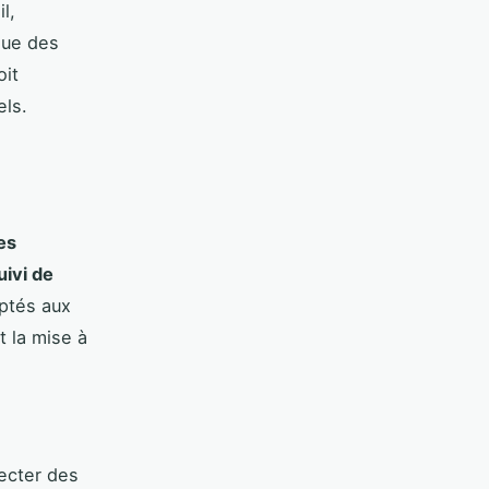
l,
nue des
oit
els.
es
uivi de
ptés aux
t la mise à
lecter des