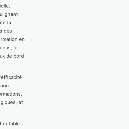
elle,
ulignent
ite la
s des
ormation en
enus, le
aux de bord
efficacité
i non
ormations.
giques, et
t notable.