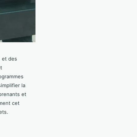
 et des
t
programmes
mplifier la
prenants et
ment cet
ets.