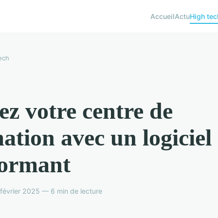
Accueil
Actu
High tec
ech
ez votre centre de
ation avec un logiciel
formant
évrier 2025 — 6 min de lecture