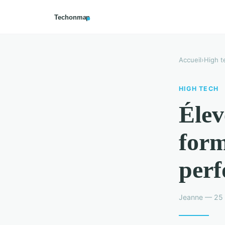
Accueil
›
High t
HIGH TECH
Élev
form
per
Jeanne — 25 f