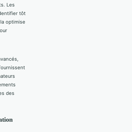
ts. Les
entifier tôt
la optimise
our
avancés,
 fournissent
mateurs
tements
es des
ation