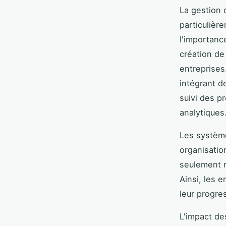
La gestion 
particulièr
l'importanc
création d
entreprises
intégrant d
suivi des p
analytiques
Les système
organisation
seulement r
Ainsi, les 
leur progre
L'impact de