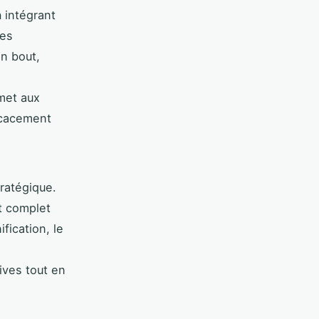
n
intégrant
ces
n bout,
met aux
icacement
ratégique.
t complet
fication, le
ives tout en