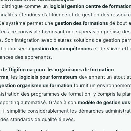
 distingue comme un
logiciel gestion centre de formatio
nnalités étendues d'affluence et de gestion des ressour
Ce système permet une
gestion des formations
de bout e
terface conviviale favorisant une supervision précise des
 Son intégration avec d'autres solutions de gestion per
d'optimiser la
gestion des compétences
et de suivre eff
mances des apprenants.
 de Digiforma pour les organismes de formation
orma
, les
logiciels pour formateurs
deviennent un atout st
 gestion organisme de formation
fournit un environnemen
nistration des programmes de formation, y compris la plani
e reporting automatisé. Grâce à son
modèle de gestion des
s
, il simplifie considérablement les démarches administrat
des standards de qualité élevés.