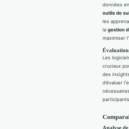
données en 
outils de su
les appren
la
gestion 
maximiser l
Évaluation 
Les logicie
cruciaux pou
des insight
d’évaluer l
nécessaire
participants
Comparais
Analyse de 