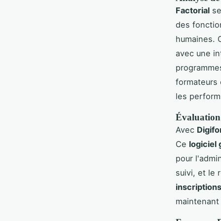
Factorial
se
des fonctio
humaines. 
avec une in
programmes.
formateurs 
les perfor
Évaluation
Avec
Digif
Ce
logiciel
pour l'admi
suivi, et l
inscription
maintenant 