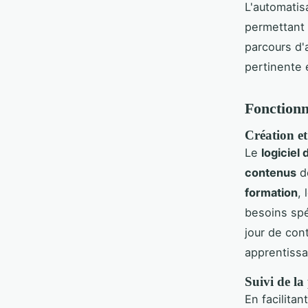
L'automatis
permettant 
parcours d'
pertinente 
Fonctionna
Création et
Le
logiciel
contenus
de
formation
,
besoins spé
jour de con
apprentissag
Suivi de la
En facilitan