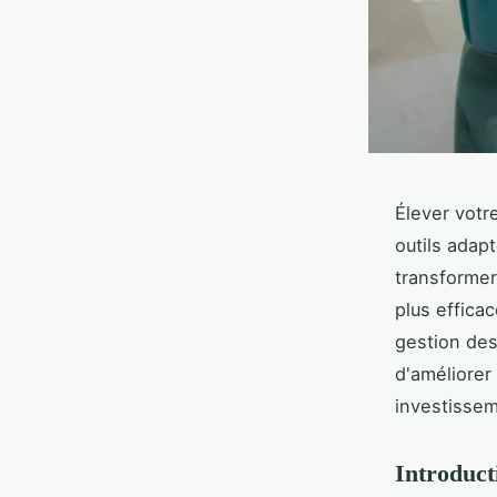
Élever votr
outils adap
transformer
plus effica
gestion des
d'améliorer
investissem
Introducti