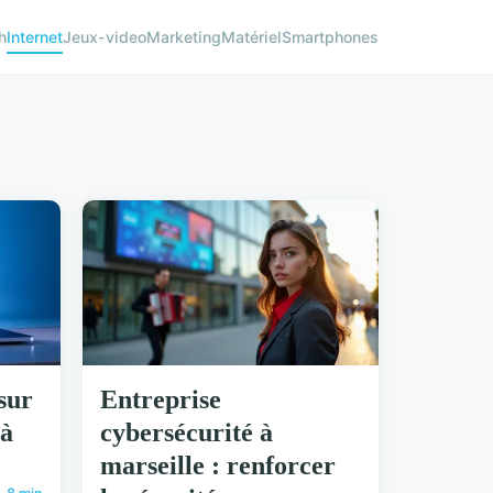
h
Internet
Jeux-video
Marketing
Matériel
Smartphones
sur
Entreprise
 à
cybersécurité à
!
marseille : renforcer