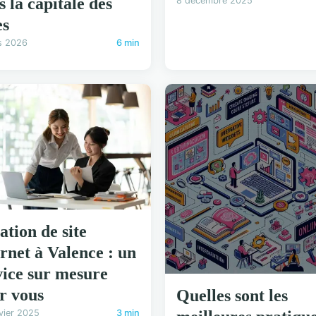
s la capitale des
8 décembre 2025
es
s 2026
6 min
ation de site
ernet à Valence : un
vice sur mesure
r vous
Quelles sont les
vier 2025
3 min