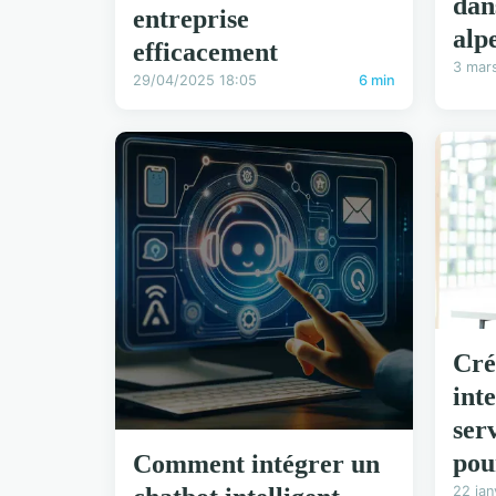
dan
entreprise
alp
efficacement
3 mar
29/04/2025 18:05
6 min
Cré
int
ser
pou
Comment intégrer un
22 jan