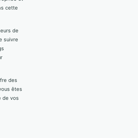
ns cette
ateurs de
e suivre
gs
r
ffre des
vous êtes
té de vos