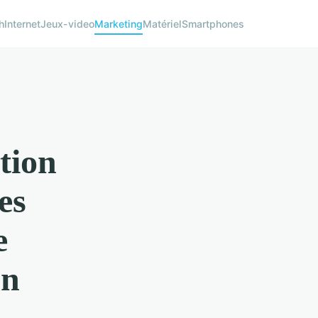
h
Internet
Jeux-video
Marketing
Matériel
Smartphones
stion
es
e
on