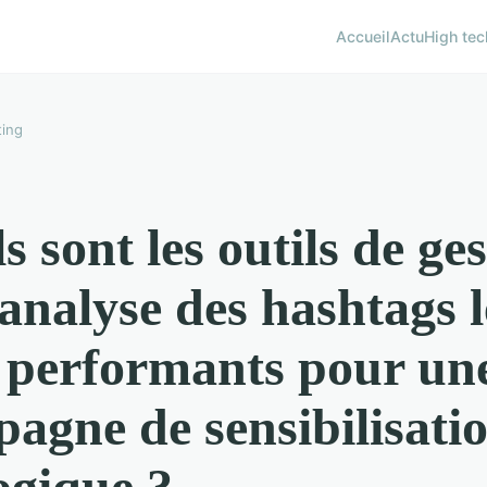
Accueil
Actu
High tec
ing
s sont les outils de ge
'analyse des hashtags l
 performants pour un
agne de sensibilisati
ogique ?