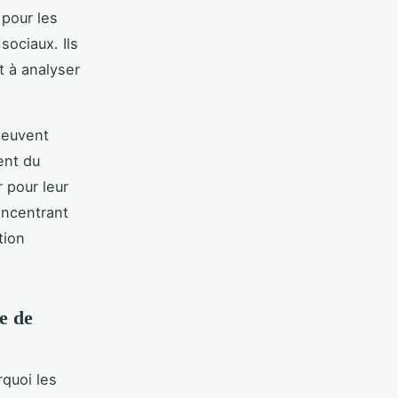
 pour les
sociaux. Ils
t à analyser
peuvent
ent du
 pour leur
oncentrant
tion
e de
rquoi les