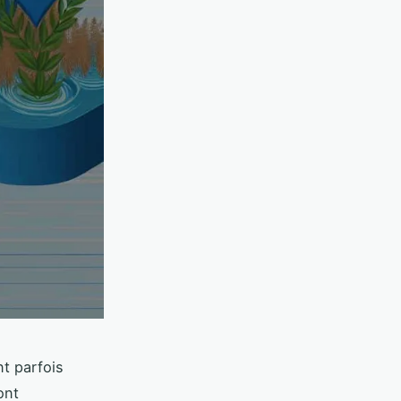
t parfois
ont