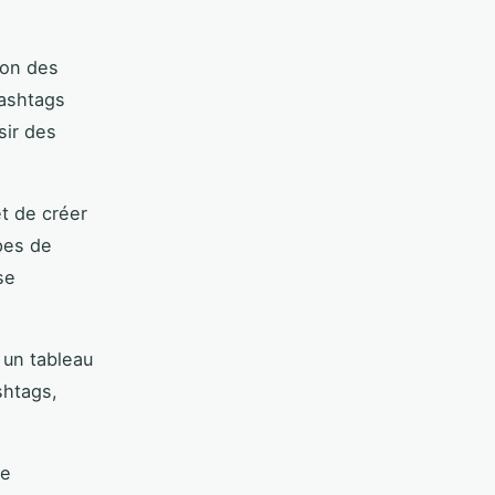
ion des
ashtags
sir des
t de créer
pes de
se
e un tableau
shtags,
de