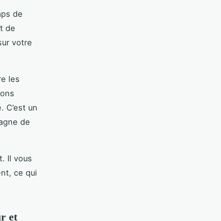
mps de
t de
ur votre
re les
ions
. C’est un
pagne de
. Il vous
nt, ce qui
r et