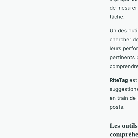
de mesurer l
tâche.
Un des outi
chercher de
leurs perfo
pertinents 
comprendre 
RiteTag
est 
suggestions
en train de 
posts.
Les outil
compréhen