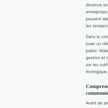
devenus un 
entreprises
peuvent aide
les tendanc
Dans le con
jouer un rô
public. Mai
gestion et 
sur les out
écologique.
Comprendr
communica
Avant de pl