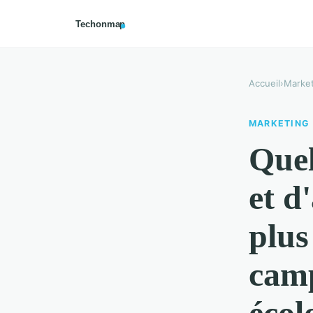
Accueil
›
Market
MARKETING
Quel
et d
plus
camp
écol