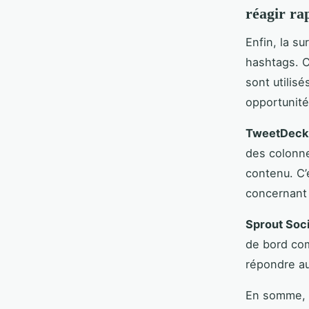
réagir ra
Enfin, la s
hashtags. 
sont utilis
opportunit
TweetDeck
des colonne
contenu. C’
concernant
Sprout Soci
de bord com
répondre au
En somme, l