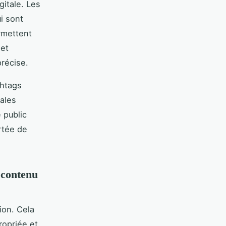
itale. Les
i sont
ermettent
jet
précise.
shtags
tales
 public
rtée de
e contenu
ion. Cela
ropriée et