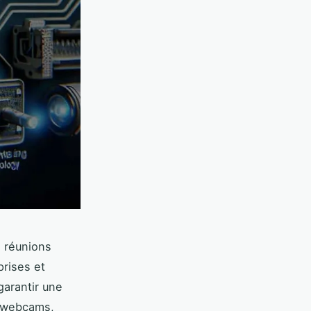
s réunions
prises et
arantir une
e webcams,