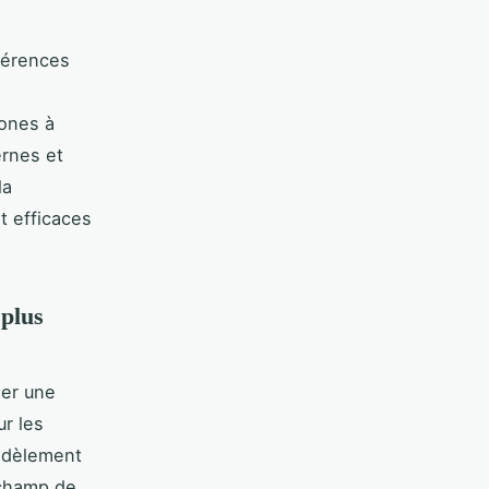
férences
hones à
ernes et
la
t efficaces
 plus
ser une
ur les
fidèlement
u champ de