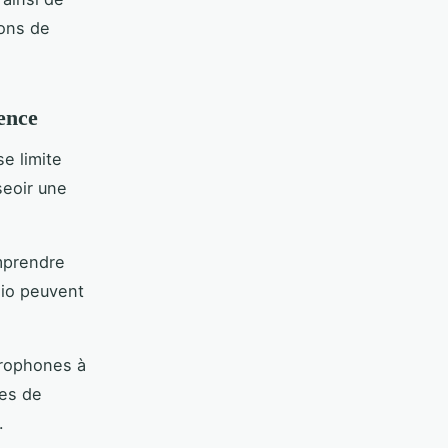
ions de
rence
e limite
eoir une
omprendre
dio peuvent
crophones à
les de
.