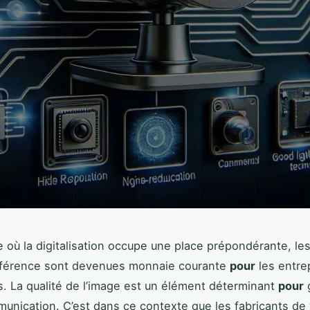
e où la digitalisation occupe une place prépondérante, le
nférence sont devenues monnaie courante
pour
les entre
us. La qualité de l’image est un élément déterminant
pour
g
nication. C’est dans ce contexte que les fabricants d