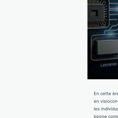
En cette èr
en visioco
les individ
bonne commu