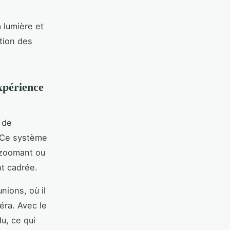
 lumière et
ction des
expérience
s de
. Ce système
 zoomant ou
t cadrée.
nions, où il
éra. Avec le
du, ce qui