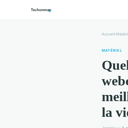
Accueil
›
Matéri
MATÉRIEL
Quel
webc
meil
la v
Jeanne — 8 m