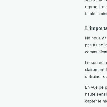
reproduire 
faible lumin
L’importa
Ne nous y t
pas à une i
communicati
Le son est 
clairement 
entraîner d
En vue de p
haute sensi
capter le m