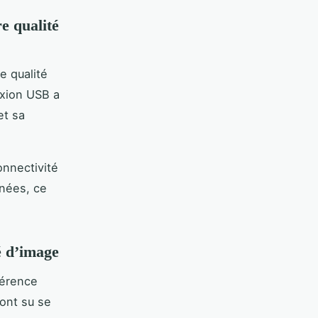
e qualité
e qualité
xion USB a
et sa
nnectivité
nées, ce
té d’image
férence
ont su se