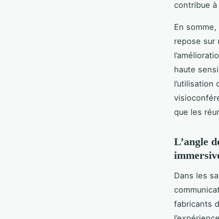
contribue à
En somme, l
repose sur 
l’améliorat
haute sensi
l’utilisatio
visioconfér
que les réu
L’angle d
immersiv
Dans les sa
communicati
fabricants 
l’expérienc