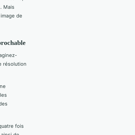
e. Mais
e image de
prochable
aginez-
 résolution
une
 les
 des
uatre fois
 ainsi de