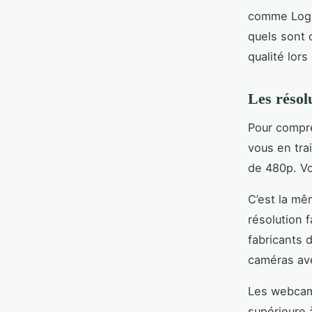
comme Logi
quels sont 
qualité lor
Les résol
Pour compre
vous en tra
de 480p. Vo
C’est la m
résolution f
fabricants 
caméras ave
Les webcams
supérieure 