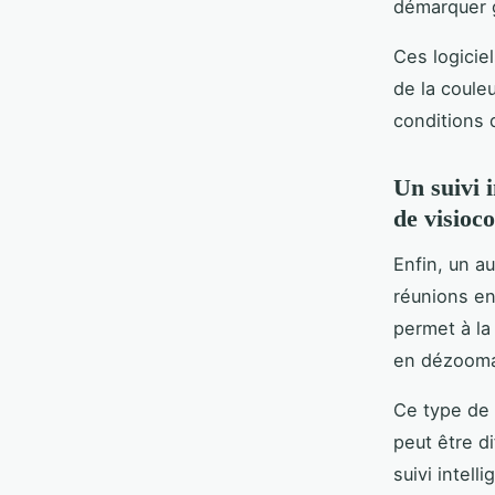
démarquer g
Ces logicie
de la couleu
conditions d
Un suivi 
de visioc
Enfin, un au
réunions en
permet à l
en dézooma
Ce type de 
peut être d
suivi intell