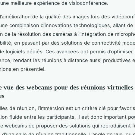
 une meilleure expérience de visioconférence.
’amélioration de la qualité des images lors des vidéocon
une combinaison d’innovations technologiques, allant de
ion de la résolution des caméras à l’intégration de microp
bilité, en passant par des solutions de connectivité mod
n de logiciels dédiés. Ces avancées ont permis d’optimiser 
ence, rendant les réunions à distance aussi productives e
nions en présentiel.
e vue des webcams pour des réunions virtuelles
es
lles de réunion, l’immersion est un critère clé pour favori
on fluide entre les participants. Il est donc important po
de webcams de proposer des solutions qui reproduisent 
e d’une salle de réunion traditionnelle. L’angle de vue, o