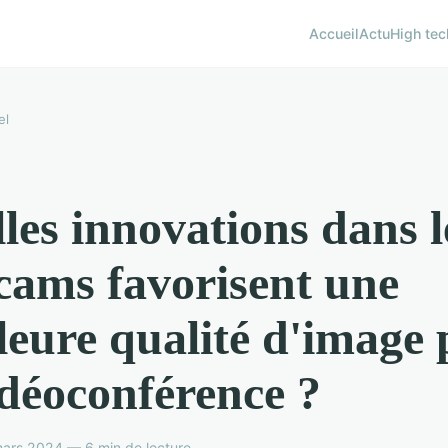
Accueil
Actu
High tec
el
les innovations dans l
ams favorisent une
leure qualité d'image
idéoconférence ?
ars 2024 — 6 min de lecture