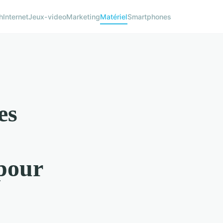
h
Internet
Jeux-video
Marketing
Matériel
Smartphones
es
 pour