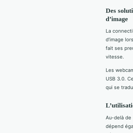
Des solut
d’image
La connecti
d’image lor
fait ses pr
vitesse.
Les webcam
USB 3.0. Ce
qui se trad
L’utilisat
Au-delà de l
dépend égal